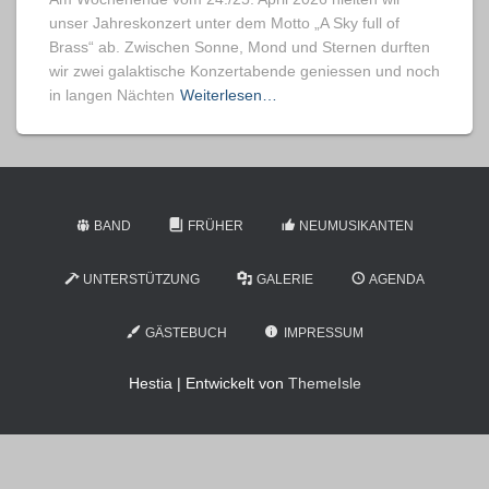
unser Jahreskonzert unter dem Motto „A Sky full of
Brass“ ab. Zwischen Sonne, Mond und Sternen durften
wir zwei galaktische Konzertabende geniessen und noch
in langen Nächten
Weiterlesen…
BAND
FRÜHER
NEUMUSIKANTEN
UNTERSTÜTZUNG
GALERIE
AGENDA
GÄSTEBUCH
IMPRESSUM
Hestia | Entwickelt von
ThemeIsle