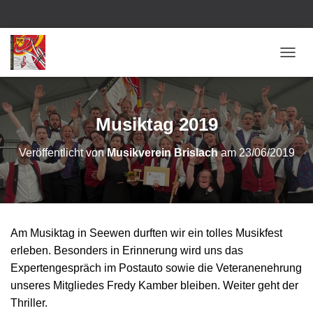
N
A
V
I
G
Musiktag 2019
A
T
Veröffentlicht von
Musikverein Brislach
am
23/06/2019
I
O
N
U
M
S
Am Musiktag in Seewen durften wir ein tolles Musikfest
C
H
erleben. Besonders in Erinnerung wird uns das
A
Expertengespräch im Postauto sowie die Veteranenehrung
L
unseres Mitgliedes Fredy Kamber bleiben. Weiter geht der
T
Thriller.
E